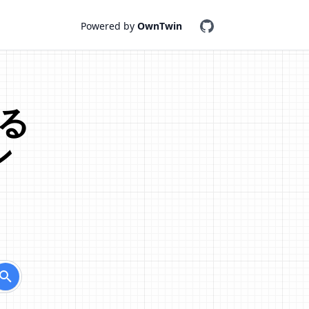
Powered by
OwnTwin
る
ン